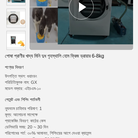
পোষা প্রাণীর খাদ্য মিনি দুধ গৃহস্থালি হোম ফ্রিজ ড্রায়ার 6-8kg
পণ্যের বিবরণ
উৎপত্তি স্থল: গুয়াংডং
পরিচিতিমুলক নাম: GX
মডেল নম্বার: এইচএম-১০
পেমেন্ট এবং শিপিং শর্তাবলী
ন্যূনতম চাহিদার পরিমাণ: 1
মূল্য: আলোচনা সাপেক্ষে
প্যাকেজিং বিবরণ: কাঠের কেস
ডেলিভারি সময়: 20 ~ 30 দিন
পরিশোধের শর্ত: ৩০% আমানত, শিপিংয়ের আগে দেওয়া ব্যালেন্স