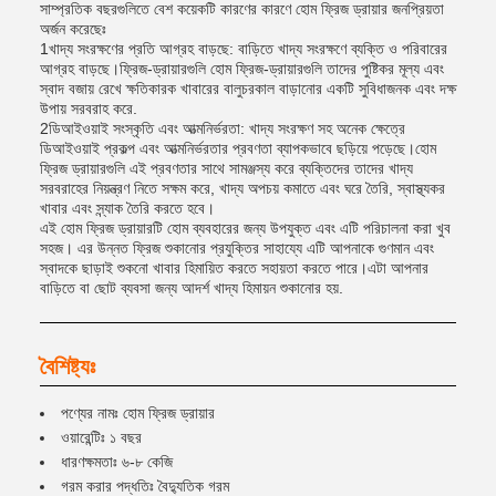
সাম্প্রতিক বছরগুলিতে বেশ কয়েকটি কারণের কারণে হোম ফ্রিজ ড্রায়ার জনপ্রিয়তা
অর্জন করেছেঃ
1খাদ্য সংরক্ষণের প্রতি আগ্রহ বাড়ছে: বাড়িতে খাদ্য সংরক্ষণে ব্যক্তি ও পরিবারের
আগ্রহ বাড়ছে।ফ্রিজ-ড্রায়ারগুলি হোম ফ্রিজ-ড্রায়ারগুলি তাদের পুষ্টিকর মূল্য এবং
স্বাদ বজায় রেখে ক্ষতিকারক খাবারের বালুচরকাল বাড়ানোর একটি সুবিধাজনক এবং দক্ষ
উপায় সরবরাহ করে.
2ডিআইওয়াই সংস্কৃতি এবং আত্মনির্ভরতা: খাদ্য সংরক্ষণ সহ অনেক ক্ষেত্রে
ডিআইওয়াই প্রকল্প এবং আত্মনির্ভরতার প্রবণতা ব্যাপকভাবে ছড়িয়ে পড়েছে।হোম
ফ্রিজ ড্রায়ারগুলি এই প্রবণতার সাথে সামঞ্জস্য করে ব্যক্তিদের তাদের খাদ্য
সরবরাহের নিয়ন্ত্রণ নিতে সক্ষম করে, খাদ্য অপচয় কমাতে এবং ঘরে তৈরি, স্বাস্থ্যকর
খাবার এবং স্ন্যাক তৈরি করতে হবে।
এই হোম ফ্রিজ ড্রায়ারটি হোম ব্যবহারের জন্য উপযুক্ত এবং এটি পরিচালনা করা খুব
সহজ। এর উন্নত ফ্রিজ শুকানোর প্রযুক্তির সাহায্যে এটি আপনাকে গুণমান এবং
স্বাদকে ছাড়াই শুকনো খাবার হিমায়িত করতে সহায়তা করতে পারে।এটা আপনার
বাড়িতে বা ছোট ব্যবসা জন্য আদর্শ খাদ্য হিমায়ন শুকানোর হয়.
বৈশিষ্ট্যঃ
পণ্যের নামঃ হোম ফ্রিজ ড্রায়ার
ওয়ারেন্টিঃ ১ বছর
ধারণক্ষমতাঃ ৬-৮ কেজি
গরম করার পদ্ধতিঃ বৈদ্যুতিক গরম