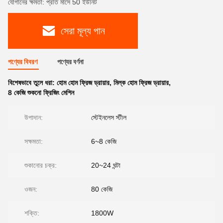
যোগানের ক্ষমতা: প্রতি মাসে 50 ইউনিট
সেরা মূল্য পান
পণ্যের বিবরণ
পণ্যের বর্ণনা
বিশেষভাবে তুলে ধরা:
হোম হোম ফ্রিজ ড্রায়ার
,
মিল্ক হোম ফ্রিজ ড্রায়ার
,
8 কেজি শুকনো ফ্রিজিং মেশিন
উপাদান:
স্টেইনলেস স্টীল
সক্ষমতা:
6~8 কেজি
শুকানোর চক্র:
20~24 ঘন্টা
ওজন:
80 কেজি
শক্তি:
1800W