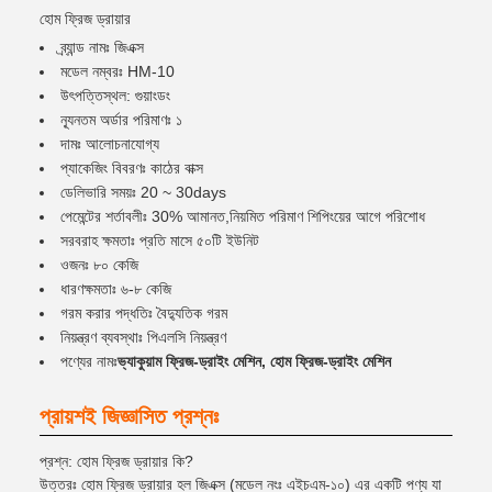
হোম ফ্রিজ ড্রায়ার
ব্র্যান্ড নামঃ জিএক্স
মডেল নম্বরঃ HM-10
উৎপত্তিস্থল: গুয়াংডং
ন্যূনতম অর্ডার পরিমাণঃ ১
দামঃ আলোচনাযোগ্য
প্যাকেজিং বিবরণঃ কাঠের বাক্স
ডেলিভারি সময়ঃ 20 ~ 30days
পেমেন্টের শর্তাবলীঃ 30% আমানত,নিয়মিত পরিমাণ শিপিংয়ের আগে পরিশোধ
সরবরাহ ক্ষমতাঃ প্রতি মাসে ৫০টি ইউনিট
ওজনঃ ৮০ কেজি
ধারণক্ষমতাঃ ৬-৮ কেজি
গরম করার পদ্ধতিঃ বৈদ্যুতিক গরম
নিয়ন্ত্রণ ব্যবস্থাঃ পিএলসি নিয়ন্ত্রণ
পণ্যের নামঃ
ভ্যাকুয়াম ফ্রিজ-ড্রাইং মেশিন, হোম ফ্রিজ-ড্রাইং মেশিন
প্রায়শই জিজ্ঞাসিত প্রশ্নঃ
প্রশ্ন: হোম ফ্রিজ ড্রায়ার কি?
উত্তরঃ হোম ফ্রিজ ড্রায়ার হল জিএক্স (মডেল নংঃ এইচএম-১০) এর একটি পণ্য যা