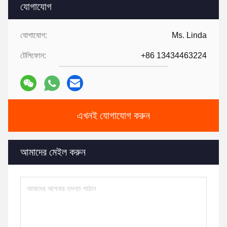
যোগাযোগ
যোগাযোগ:
Ms. Linda
টেলিফোন:
+86 13434463224
এখনই যোগাযোগ করুন
আমাদের মেইল ​​করুন