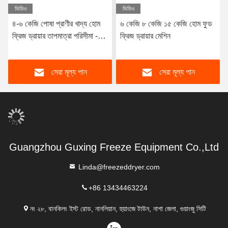
ভিডিও
ভিডিও
৪-৬ কেজি পোষা প্রাণীর খাদ্য হোম
৬ কেজি ৮ কেজি ১৫ কেজি হোম ফুড
ফ্রিজ ড্রায়ার তাপমাত্রা পরিসীমা -৫০
ফ্রিজ ড্রায়ার মেশিন
সি থেকে ৫০ সি
সেরা মূল্য পান
সেরা মূল্য পান
Guangzhou Guxing Freeze Equipment Co.,Ltd
Linda@freezeddryer.com
+86 13434463224
নং ২৮, বানকিলং ইস্ট রোড, নানলিয়ান, হুয়াংজে টাউন, নাশা জেলা, গুয়াংজু সিটি