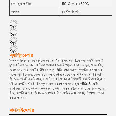
তাপমাত্রা পরিসীমা
-50°C থেকে +50°C
প্রদর্শন
এলসিডি প্রদর্শন
অ্যাপ্লিকেশনঃ
জিএক্স এইচএম-১০ হোম ফ্রিজ ড্রায়ার হ'ল বাড়িতে ব্যবহারের জন্য একটি সাশ্রয়ী
মূল্যের ফ্রিজ ড্রায়ার, যা ফ্রিজ শুকানোর জন্য উপযুক্ত খাদ্য, ফলমূল, শাকসবজি,
ভেষজ এবং পোষা প্রাণীর চিকিত্সার জন্য।ঐতিহ্যগত সংরক্ষণ পদ্ধতির তুলনায় এর
অনেক সুবিধা রয়েছে, যেমন আরও স্বাদ, টেক্সচার, রঙ এবং পুষ্টি বজায় রাখা। ছোট
ফ্রিজ-ড্রায়ারটি একটি স্টেইনলেস স্টিলের উপাদান যা দীর্ঘস্থায়ী এবং দীর্ঘস্থায়ী,এবং
এটিতে একটি এলসিডি ডিসপ্লে রয়েছে যার গোলমালের মাত্রা ≤50dB. এটির
ধারণক্ষমতা ৬-৮ কেজি এবং ওজন ৮০ কেজি। জিএক্স এইচএম-১০ হোম ফ্রিজ ড্রায়ার
দিয়ে, আপনি আপনার ফ্রিজ ড্রাইংয়ের চাহিদা কার্যকর এবং ব্যয়বহুল উপায়ে সম্পন্ন
করতে পারেন।
কাস্টমাইজেশনঃ