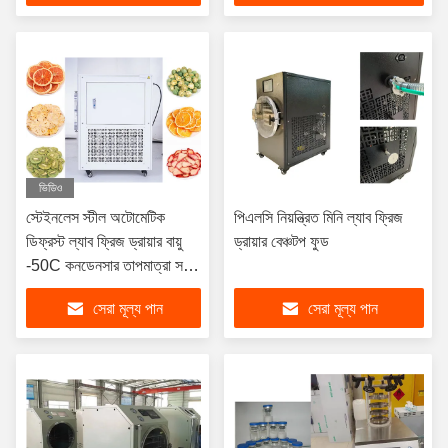
ভিডিও
স্টেইনলেস স্টীল অটোমেটিক
পিএলসি নিয়ন্ত্রিত মিনি ল্যাব ফ্রিজ
ডিফ্রস্ট ল্যাব ফ্রিজ ড্রায়ার বায়ু
ড্রায়ার বেঞ্চটপ ফুড
-50C কনডেনসার তাপমাত্রা সঙ্গে
শীতল
সেরা মূল্য পান
সেরা মূল্য পান