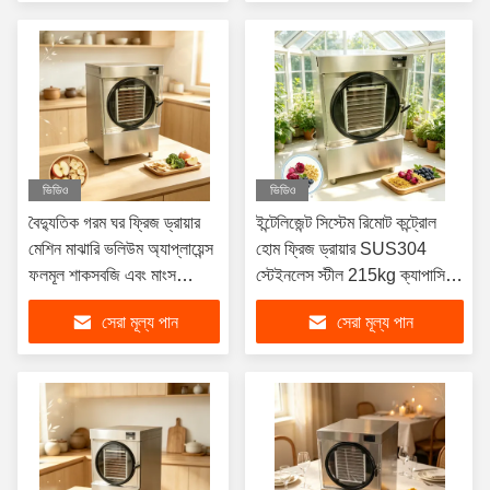
ভিডিও
ভিডিও
বৈদ্যুতিক গরম ঘর ফ্রিজ ড্রায়ার
ইন্টেলিজেন্ট সিস্টেম রিমোট কন্ট্রোল
মেশিন মাঝারি ভলিউম অ্যাপ্লায়েন্স
হোম ফ্রিজ ড্রায়ার SUS304
ফলমূল শাকসবজি এবং মাংস
স্টেইনলেস স্টীল 215kg ক্যাপাসিটি
সংরক্ষণের জন্য উপযুক্ত
বিভিন্ন ধরণের খাবারের জন্য উপযুক্ত
সেরা মূল্য পান
সেরা মূল্য পান