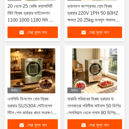
20 থেকে 25 কেজি ক্যাপাসিটি
ড্যানফস কম্প্রেসার হোম ফ্রিজ
মিনি ফ্রিজ ড্রায়ার ডাইমেনশন
ড্রায়ার 220V 1PH 50 60HZ
1100 1000 1180 মিমি ফ্রিজ
ক্ষমতা 20 25kg ফলমূল শাকসবজি
শুকানোর জন্য উপযুক্ত সূক্ষ্ম জৈবিক
এবং মাংস পণ্যের জন্য উপযুক্ত
সেরা মূল্য পান
সেরা মূল্য পান
উপকরণ
ভিডিও
ভিডিও
এলসিডি ডিসপ্লে হোম ফ্রিজ
মাঝারি পরিবারের ফ্রিজ ড্রায়ার যা
ড্রায়ার SUS304 স্টেইনলেস
তাপমাত্রা পরিসীমা মাইনাস 50 ডিগ্রি
স্টিল শেল কার্যকর খাদ্য সংরক্ষণ
সেলসিয়াস থেকে প্লাস 90 ডিগ্রি
এবং বর্ধিত বালুচর জীবন প্রদান করে
সেলসিয়াস আর্দ্রতা অপসারণের জন্য
সেরা মূল্য পান
সেরা মূল্য পান
ডিজাইন করা হয়েছে