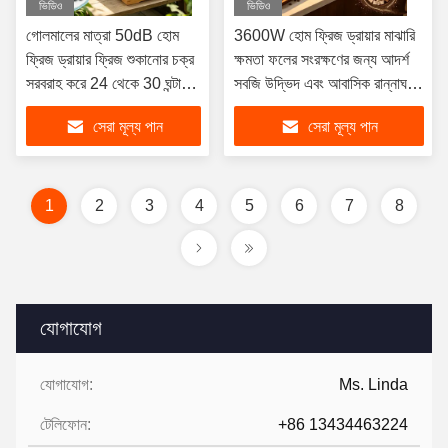
ভিডিও
ভিডিও
গোলমালের মাত্রা 50dB হোম
3600W হোম ফ্রিজ ড্রায়ার মাঝারি
ফ্রিজ ড্রায়ার ফ্রিজ শুকানোর চক্র
ক্ষমতা ফলের সংরক্ষণের জন্য আদর্শ
সরবরাহ করে 24 থেকে 30 ঘন্টা
সবজি উদ্ভিদ এবং আবাসিক রান্নাঘরে
ডিহাইড্রেশন খাবারের জন্য স্ন্যাকস
খাবার
সেরা মূল্য পান
সেরা মূল্য পান
এবং উপাদান
1
2
3
4
5
6
7
8
যোগাযোগ
যোগাযোগ:
Ms. Linda
টেলিফোন:
+86 13434463224