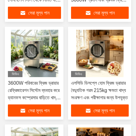
দীর্ঘস্থায়ী কর্মক্ষমতা এবং
শুকানোর ফলাফল প্রদান করার জন্য
সেরা মূল্য পান
সেরা মূল্য পান
নির্ভরযোগ্যতা নিশ্চিত করে
ডিজাইন করা
ভিডিও
ভিডিও
3600W পরিবারের ফ্রিজ ড্রায়ার
এলসিডি ডিসপ্লে হোম ফ্রিজ ড্রায়ার
রেফ্রিজারেশন সিস্টেম ব্যবহার করে
বৈদ্যুতিক গরম 215kg ক্ষমতা খাদ্য
ড্যানফস কম্প্রেসার বাড়িতে খাদ্য
সংরক্ষণ এবং পরীক্ষাগার জন্য উপযুক্ত
এবং পুষ্টির মান সংরক্ষণের জন্য
সেরা মূল্য পান
সেরা মূল্য পান
উপযুক্ত