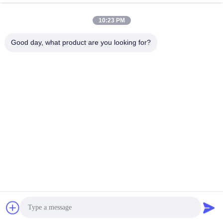
পাঠান
10:23 PM
Good day, what product are you looking for?
Guangzhou Guxing Freeze Equipment Co.,Ltd
Linda@freezeddryer.com
+86 13434463224
নং ২৮, বানকিলং ইস্ট রোড, নানলিয়ান, হুয়াংজে টাউন, নাশা জেলা, গুয়াংজু সিটি
চীন ভাল মানের হোম ফ্রিজ ড্রায়ার সরবরাহকারী. কপিরাইট © 2023-2026
freezeddryer.com . সমস্ত অধিকার সংরক্ষিত.