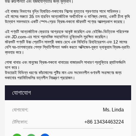
উচ্চ রুচিশীলতা এবং হজমযোগ্যতার জন্য মূল্যবান।
এই বাজার বিভাগের বৃদ্ধি হিমায়িত-শুকানোর শিল্পের বৃহত্তর প্রবণতার সাথে সারিবদ্ধ।
এই মাসের শুরুতে 35 তম হারবিন আন্তর্জাতিক অর্থনৈতিক ও বাণিজ্য মেলায়, একটি চীনা কৃষি
উদ্যোগ সফলভাবে একটি স্পেস-গ্রেড ফ্রিজ-শুকনো মটরশুটি পণ্যের আত্মপ্রকাশ করেছে।
এই পণ্যটি আন্তর্জাতিক ক্রেতার আগ্রহকে আকৃষ্ট করেছিল এবং বেইজিং-ভিত্তিক পরিবেশক
এবং JD.com-এর সাথে প্রাথমিক সহযোগিতা চুক্তিগুলি সুরক্ষিত করেছিল।
মটরশুটি পণ্যটি উচ্চ প্রোটিন সামগ্রী বজায় রেখে এক মিনিটের রিহাইড্রেশন এবং 12 মাসের
বেশি ঘর-তাপমাত্রার শেল্ফ স্থিতিশীলতা অর্জন করতে অক্সিজেন-মুক্ত ভ্যাকুয়াম ফ্রিজ-ড্রাইং
ব্যবহার করে।
পোষা খাবার এবং মানুষের ফ্রিজ-শুকনো খাবারের বাজারগুলি সাধারণ প্রযুক্তির প্ল্যাটফর্মগুলি
ভাগ করে।
উভয়েরই বিভিন্ন ধরণের কাঁচামালের পুষ্টির মান এবং সংবেদনশীল গুণাবলী সংরক্ষণের জন্য
শুকানোর পরামিতিগুলির যত্নশীল নিয়ন্ত্রণ প্রয়োজন।
যোগাযোগ
যোগাযোগ:
Ms. Linda
টেলিফোন:
+86 13434463224