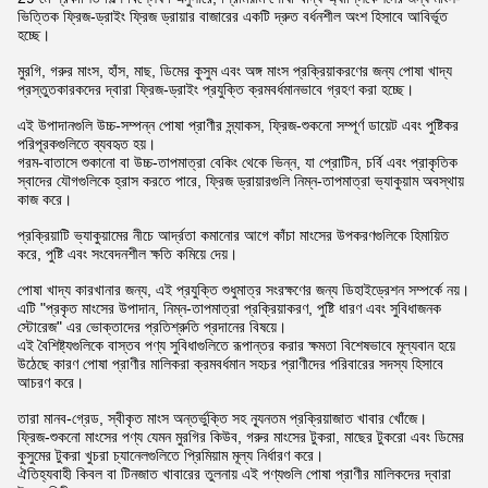
ভিত্তিক ফ্রিজ-ড্রাইং ফ্রিজ ড্রায়ার বাজারের একটি দ্রুত বর্ধনশীল অংশ হিসাবে আবির্ভূত
হচ্ছে।
মুরগি, গরুর মাংস, হাঁস, মাছ, ডিমের কুসুম এবং অঙ্গ মাংস প্রক্রিয়াকরণের জন্য পোষা খাদ্য
প্রস্তুতকারকদের দ্বারা ফ্রিজ-ড্রাইং প্রযুক্তি ক্রমবর্ধমানভাবে গ্রহণ করা হচ্ছে।
এই উপাদানগুলি উচ্চ-সম্পন্ন পোষা প্রাণীর স্ন্যাকস, ফ্রিজ-শুকনো সম্পূর্ণ ডায়েট এবং পুষ্টিকর
পরিপূরকগুলিতে ব্যবহৃত হয়।
গরম-বাতাসে শুকানো বা উচ্চ-তাপমাত্রা বেকিং থেকে ভিন্ন, যা প্রোটিন, চর্বি এবং প্রাকৃতিক
স্বাদের যৌগগুলিকে হ্রাস করতে পারে, ফ্রিজ ড্রায়ারগুলি নিম্ন-তাপমাত্রা ভ্যাকুয়াম অবস্থায়
কাজ করে।
প্রক্রিয়াটি ভ্যাকুয়ামের নীচে আর্দ্রতা কমানোর আগে কাঁচা মাংসের উপকরণগুলিকে হিমায়িত
করে, পুষ্টি এবং সংবেদনশীল ক্ষতি কমিয়ে দেয়।
পোষা খাদ্য কারখানার জন্য, এই প্রযুক্তি শুধুমাত্র সংরক্ষণের জন্য ডিহাইড্রেশন সম্পর্কে নয়।
এটি "প্রকৃত মাংসের উপাদান, নিম্ন-তাপমাত্রা প্রক্রিয়াকরণ, পুষ্টি ধারণ এবং সুবিধাজনক
স্টোরেজ" এর ভোক্তাদের প্রতিশ্রুতি প্রদানের বিষয়ে।
এই বৈশিষ্ট্যগুলিকে বাস্তব পণ্য সুবিধাগুলিতে রূপান্তর করার ক্ষমতা বিশেষভাবে মূল্যবান হয়ে
উঠেছে কারণ পোষা প্রাণীর মালিকরা ক্রমবর্ধমান সহচর প্রাণীদের পরিবারের সদস্য হিসাবে
আচরণ করে।
তারা মানব-গ্রেড, স্বীকৃত মাংস অন্তর্ভুক্তি সহ ন্যূনতম প্রক্রিয়াজাত খাবার খোঁজে।
ফ্রিজ-শুকনো মাংসের পণ্য যেমন মুরগির কিউব, গরুর মাংসের টুকরা, মাছের টুকরো এবং ডিমের
কুসুমের টুকরা খুচরা চ্যানেলগুলিতে প্রিমিয়াম মূল্য নির্ধারণ করে।
ঐতিহ্যবাহী কিবল বা টিনজাত খাবারের তুলনায় এই পণ্যগুলি পোষা প্রাণীর মালিকদের দ্বারা